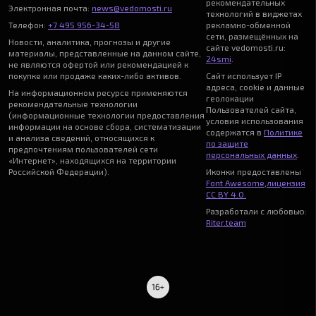
рекомендательных
Электронная почта:
news@vedomosti.ru
технологий в виджетах
Телефон:
+7 495 956-34-58
рекламно-обменной
сети, размещённых на
Новости, аналитика, прогнозы и другие
сайте vedomosti.ru:
материалы, представленные на данном сайте,
24smi
.
не являются офертой или рекомендацией к
покупке или продаже каких-либо активов.
Сайт использует IP
адреса, cookie и данные
На информационном ресурсе применяются
геолокации
рекомендательные технологии
Пользователей сайта,
(информационные технологии предоставления
условия использования
информации на основе сбора, систематизации
содержатся в
Политике
и анализа сведений, относящихся к
по защите
предпочтениям пользователей сети
персональных данных
.
«Интернет», находящихся на территории
Российской Федерации).
Иконки предоставлены
Font Awesome
,
лицензия
CC BY 4.0.
Разработали с любовью:
Riter.team