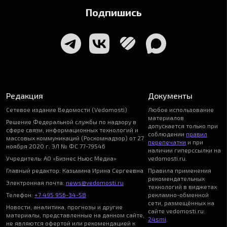
Подпишись
Редакция
Документы
Сетевое издание Ведомости (Vedomosti)
Любое использование
материалов
Решение Федеральной службы по надзору в
допускается только при
сфере связи, информационных технологий и
соблюдении
правил
массовых коммуникаций (Роскомнадзор) от 27
перепечатки
и при
ноября 2020 г. ЭЛ № ФС 77-79546
наличии гиперссылки на
Учредитель: АО «Бизнес Ньюс Медиа»
vedomosti.ru.
Главный редактор: Казьмина Ирина Сергеевна
Правила применения
рекомендательных
Электронная почта:
news@vedomosti.ru
технологий в виджетах
Телефон:
+7 495 956-34-58
рекламно-обменной
сети, размещённых на
Новости, аналитика, прогнозы и другие
сайте vedomosti.ru:
материалы, представленные на данном сайте,
24smi
.
не являются офертой или рекомендацией к