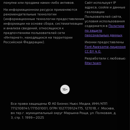
покупке или продаже каких-либо активов.
Сайт использует IP
адреса, cookie и данные
На информационном ресурсе применяются
геолокации
рекомендательные технологии
Пользователей сайта,
(информационные технологии предоставления
условия использования
информации на основе сбора, систематизации
содержатся в
Политике
и анализа сведений, относящихся к
по защите
предпочтениям пользователей сети
персональных данных
.
«Интернет», находящихся на территории
Российской Федерации).
Иконки предоставлены
Font Awesome
,
лицензия
CC BY 4.0.
Разработали с любовью:
Riter.team
Все права защищены © АО Бизнес Ньюс Медиа, ИНН/КПП
7712108141/771501001, ОГРН 1027739124775, 127018, г. Москва,
вн.тер.г. муниципальный округ Марьина Роща, ул. Полковая, д.
3, стр. 1. 1999—2025