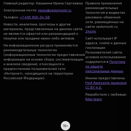
Главный редактор: Казьмина Ирина Сергеевна
Правила применения
рекомендательных
Электронная почта:
news@vedomosti.ru
технологий в виджетах
Телефон:
+7 495 956-34-58
рекламно-обменной
сети, размещённых на
Новости, аналитика, прогнозы и другие
сайте vedomosti.ru:
материалы, представленные на данном сайте,
24smi
.
не являются офертой или рекомендацией к
покупке или продаже каких-либо активов.
Сайт использует IP
адреса, cookie и данные
На информационном ресурсе применяются
геолокации
рекомендательные технологии
Пользователей сайта,
(информационные технологии предоставления
условия использования
информации на основе сбора, систематизации
содержатся в
Политике
и анализа сведений, относящихся к
по защите
предпочтениям пользователей сети
персональных данных
.
«Интернет», находящихся на территории
Российской Федерации).
Иконки предоставлены
Font Awesome
,
лицензия
CC BY 4.0.
Разработали с любовью:
Riter.team