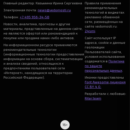
Главный редактор: Казьмина Ирина Сергеевна
Правила применения
рекомендательных
Электронная почта:
news@vedomosti.ru
технологий в виджетах
Телефон:
+7 495 956-34-58
рекламно-обменной
сети, размещённых на
Новости, аналитика, прогнозы и другие
сайте vedomosti.ru:
материалы, представленные на данном сайте,
24smi
.
не являются офертой или рекомендацией к
покупке или продаже каких-либо активов.
Сайт использует IP
адреса, cookie и данные
На информационном ресурсе применяются
геолокации
рекомендательные технологии
Пользователей сайта,
(информационные технологии предоставления
условия использования
информации на основе сбора, систематизации
содержатся в
Политике
и анализа сведений, относящихся к
по защите
предпочтениям пользователей сети
персональных данных
.
«Интернет», находящихся на территории
Российской Федерации).
Иконки предоставлены
Font Awesome
,
лицензия
CC BY 4.0.
Разработали с любовью:
Riter.team