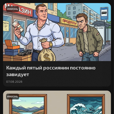
#
ЖИЗНЬ
Каждый пятый россиянин постоянно
завидует
07.08.2026
#
ЖИЗНЬ