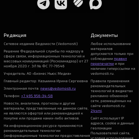
Редакция
Документы
Сетевое издание Ведомости (Vedomosti)
Любое использование
материалов
Решение Федеральной службы по надзору в
допускается только при
сфере связи, информационных технологий и
соблюдении
правил
массовых коммуникаций (Роскомнадзор) от 27
перепечатки
и при
ноября 2020 г. ЭЛ № ФС 77-79546
наличии гиперссылки на
Учредитель: АО «Бизнес Ньюс Медиа»
vedomosti.ru.
Главный редактор: Казьмина Ирина Сергеевна
Правила применения
рекомендательных
Электронная почта:
news@vedomosti.ru
технологий в виджетах
Телефон:
+7 495 956-34-58
рекламно-обменной
сети, размещённых на
Новости, аналитика, прогнозы и другие
сайте vedomosti.ru:
материалы, представленные на данном сайте,
24smi
.
не являются офертой или рекомендацией к
покупке или продаже каких-либо активов.
Сайт использует IP
адреса, cookie и данные
На информационном ресурсе применяются
геолокации
рекомендательные технологии
Пользователей сайта,
(информационные технологии предоставления
условия использования