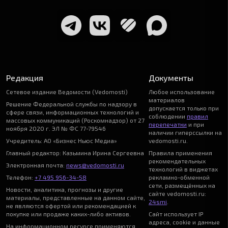
Редакция
Документы
Сетевое издание Ведомости (Vedomosti)
Любое использование
материалов
Решение Федеральной службы по надзору в
допускается только при
сфере связи, информационных технологий и
соблюдении
правил
массовых коммуникаций (Роскомнадзор) от 27
перепечатки
и при
ноября 2020 г. ЭЛ № ФС 77-79546
наличии гиперссылки на
Учредитель: АО «Бизнес Ньюс Медиа»
vedomosti.ru.
Главный редактор: Казьмина Ирина Сергеевна
Правила применения
рекомендательных
Электронная почта:
news@vedomosti.ru
технологий в виджетах
Телефон:
+7 495 956-34-58
рекламно-обменной
сети, размещённых на
Новости, аналитика, прогнозы и другие
сайте vedomosti.ru:
материалы, представленные на данном сайте,
24smi
.
не являются офертой или рекомендацией к
покупке или продаже каких-либо активов.
Сайт использует IP
адреса, cookie и данные
На информационном ресурсе применяются