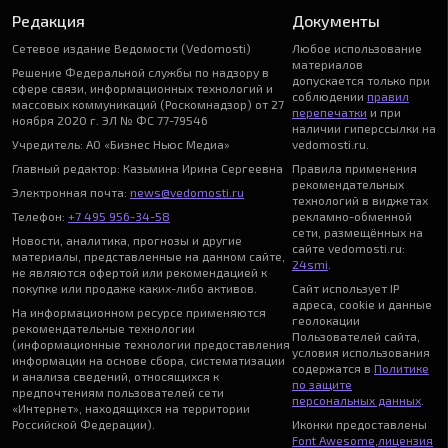
Редакция
Документы
Сетевое издание Ведомости (Vedomosti)
Любое использование
материалов
Решение Федеральной службы по надзору в
допускается только при
сфере связи, информационных технологий и
соблюдении
правил
массовых коммуникаций (Роскомнадзор) от 27
перепечатки
и при
ноября 2020 г. ЭЛ № ФС 77-79546
наличии гиперссылки на
Учредитель: АО «Бизнес Ньюс Медиа»
vedomosti.ru.
Главный редактор: Казьмина Ирина Сергеевна
Правила применения
рекомендательных
Электронная почта:
news@vedomosti.ru
технологий в виджетах
Телефон:
+7 495 956-34-58
рекламно-обменной
сети, размещённых на
Новости, аналитика, прогнозы и другие
сайте vedomosti.ru:
материалы, представленные на данном сайте,
24smi
.
не являются офертой или рекомендацией к
покупке или продаже каких-либо активов.
Сайт использует IP
адреса, cookie и данные
На информационном ресурсе применяются
геолокации
рекомендательные технологии
Пользователей сайта,
(информационные технологии предоставления
условия использования
информации на основе сбора, систематизации
содержатся в
Политике
и анализа сведений, относящихся к
по защите
предпочтениям пользователей сети
персональных данных
.
«Интернет», находящихся на территории
Российской Федерации).
Иконки предоставлены
Font Awesome
,
лицензия