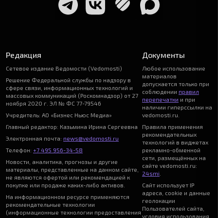
Редакция
Документы
Сетевое издание Ведомости (Vedomosti)
Любое использование
материалов
Решение Федеральной службы по надзору в
допускается только при
сфере связи, информационных технологий и
соблюдении
правил
массовых коммуникаций (Роскомнадзор) от 27
перепечатки
и при
ноября 2020 г. ЭЛ № ФС 77-79546
наличии гиперссылки на
Учредитель: АО «Бизнес Ньюс Медиа»
vedomosti.ru.
Главный редактор: Казьмина Ирина Сергеевна
Правила применения
рекомендательных
Электронная почта:
news@vedomosti.ru
технологий в виджетах
Телефон:
+7 495 956-34-58
рекламно-обменной
сети, размещённых на
Новости, аналитика, прогнозы и другие
сайте vedomosti.ru:
материалы, представленные на данном сайте,
24smi
.
не являются офертой или рекомендацией к
покупке или продаже каких-либо активов.
Сайт использует IP
адреса, cookie и данные
На информационном ресурсе применяются
геолокации
рекомендательные технологии
Пользователей сайта,
(информационные технологии предоставления
условия использования