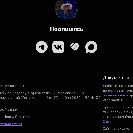
Подпишись
Документы
и (Vedomosti)
Любое использо
допускается тол
бы по надзору в сфере связи, информационных
перепечатки
и пр
ммуникаций (Роскомнадзор) от 27 ноября 2020 г. ЭЛ № ФС
vedomosti.ru.
Правила примен
ьюс Медиа»
технологий в ви
на Ирина Сергеевна
сети, размещённы
24smi
.
vedomosti.ru
Сайт использует I