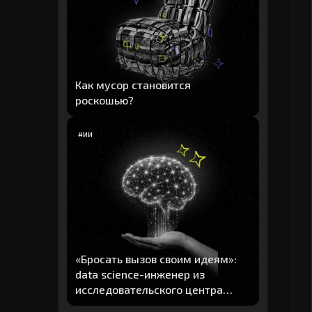
Как мусор становится
роскошью?
#
ИИ
«Бросать вызов своим идеям»:
data science-инженер из
исследовательского центра
"Авито" рассказал о главных