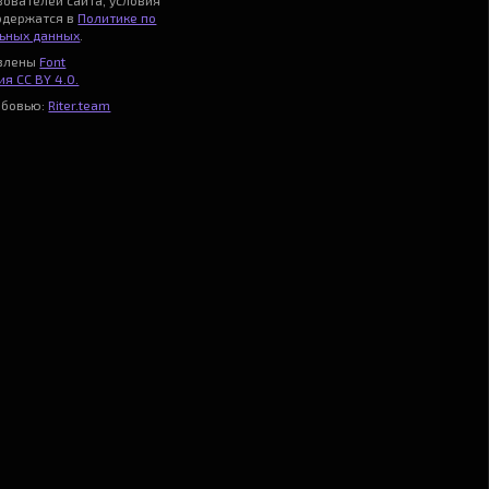
зователей сайта, условия
одержатся в
Политике по
ьных данных
.
авлены
Font
я CC BY 4.0.
юбовью:
Riter.team