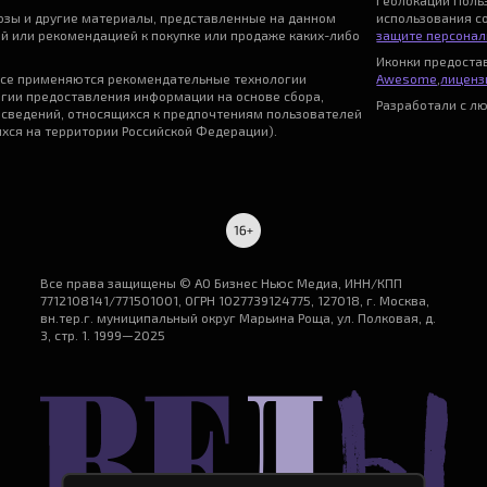
геолокации Поль
нозы и другие материалы, представленные на данном
использования с
ой или рекомендацией к покупке или продаже каких-либо
защите персонал
Иконки предост
се применяются рекомендательные технологии
Awesome
,
лицензи
гии предоставления информации на основе сбора,
Разработали с л
 сведений, относящихся к предпочтениям пользователей
ихся на территории Российской Федерации).
Все права защищены © АО Бизнес Ньюс Медиа, ИНН/КПП
7712108141/771501001, ОГРН 1027739124775, 127018, г. Москва,
вн.тер.г. муниципальный округ Марьина Роща, ул. Полковая, д.
3, стр. 1. 1999—2025