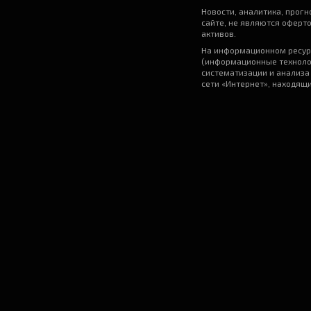
Новости, аналитика, прог
сайте, не являются оферт
активов.
На информационном ресур
(информационные техноло
систематизации и анализа
сети «Интернет», находящ