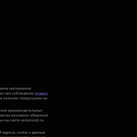
вание материалов
ько при соблюдении
правил
и наличии гиперссылки на
ения рекомендательных
джетах рекламно-обменной
х на сайте vedomosti.ru:
P адреса, cookie и данные