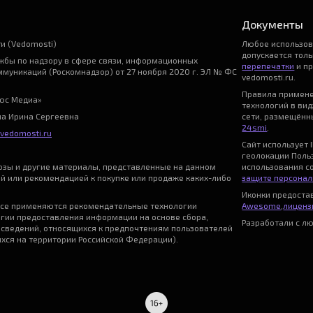
Документы
и (Vedomosti)
Любое использо
допускается тол
бы по надзору в сфере связи, информационных
перепечатки
и пр
ммуникаций (Роскомнадзор) от 27 ноября 2020 г. ЭЛ № ФС
vedomosti.ru.
Правила примен
ьюс Медиа»
технологий в ви
на Ирина Сергеевна
сети, размещённы
24smi
.
vedomosti.ru
Сайт использует I
геолокации Поль
нозы и другие материалы, представленные на данном
использования с
ой или рекомендацией к покупке или продаже каких-либо
защите персонал
Иконки предост
се применяются рекомендательные технологии
Awesome
,
лицензи
гии предоставления информации на основе сбора,
Разработали с л
 сведений, относящихся к предпочтениям пользователей
ихся на территории Российской Федерации).