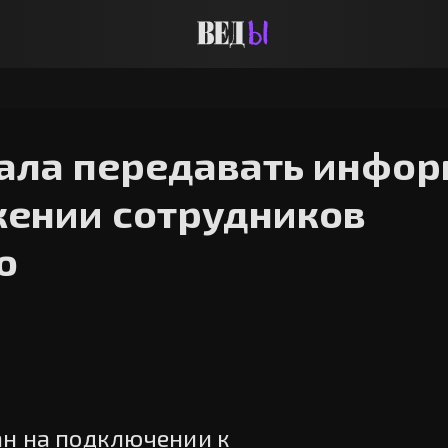
чала передавать инфо
жении сотрудников
ю
н на подключении к