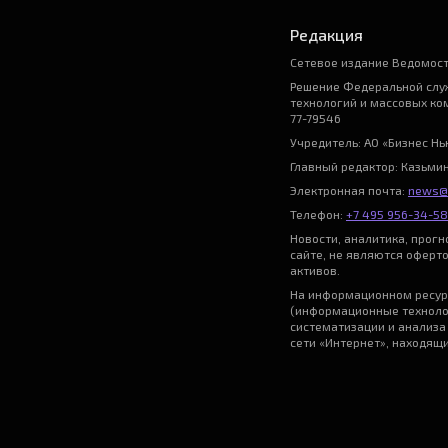
Редакция
Сетевое издание Ведомост
Решение Федеральной служ
технологий и массовых ко
77-79546
Учредитель: АО «Бизнес Н
Главный редактор: Казьми
Электронная почта:
news@
Телефон:
+7 495 956-34-58
Новости, аналитика, прог
сайте, не являются оферт
активов.
На информационном ресур
(информационные техноло
систематизации и анализа
сети «Интернет», находящ