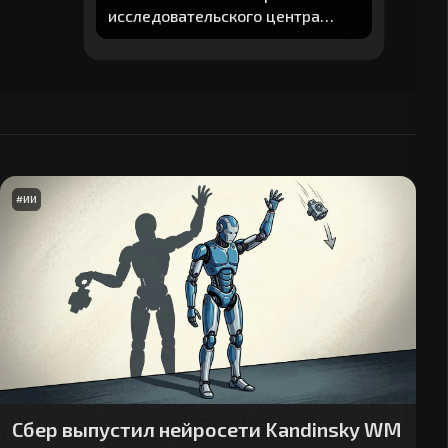
исследовательского центра
"Авито" рассказал о главных
навыках в 2026 г.
#
ИИ
Сбер выпустил нейросети Kandinsky WM