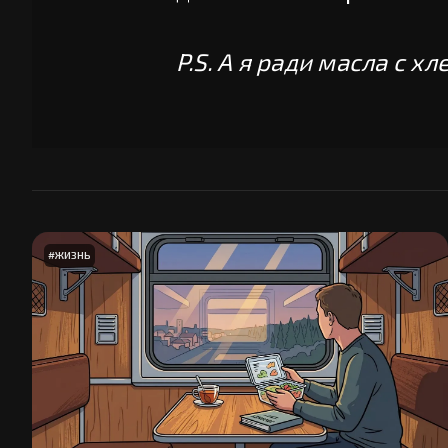
P.S. А я ради масла с х
#
ЖИЗНЬ