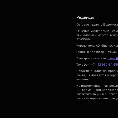
Редакция
Сетевое издание Ведомост
Решение Федеральной служ
технологий и массовых ко
77-79546
Учредитель: АО «Бизнес Н
Главный редактор: Казьми
Электронная почта:
news@
Телефон:
+7 495 956-34-58
Новости, аналитика, прог
сайте, не являются оферт
активов.
На информационном ресур
(информационные техноло
систематизации и анализа
сети «Интернет», находящ