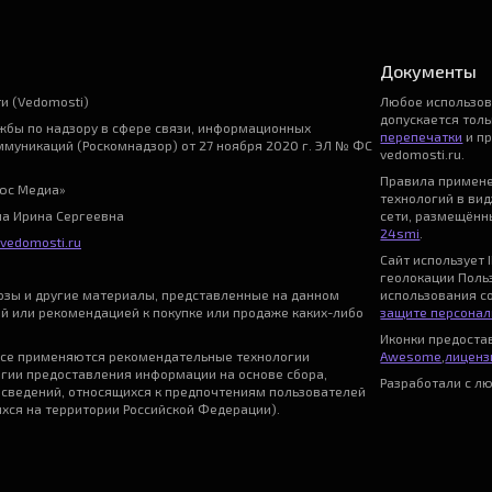
Документы
и (Vedomosti)
Любое использо
допускается тол
бы по надзору в сфере связи, информационных
перепечатки
и пр
ммуникаций (Роскомнадзор) от 27 ноября 2020 г. ЭЛ № ФС
vedomosti.ru.
Правила примен
ьюс Медиа»
технологий в ви
на Ирина Сергеевна
сети, размещённы
24smi
.
vedomosti.ru
Сайт использует I
геолокации Поль
нозы и другие материалы, представленные на данном
использования с
ой или рекомендацией к покупке или продаже каких-либо
защите персонал
Иконки предост
се применяются рекомендательные технологии
Awesome
,
лицензи
гии предоставления информации на основе сбора,
Разработали с л
 сведений, относящихся к предпочтениям пользователей
ихся на территории Российской Федерации).