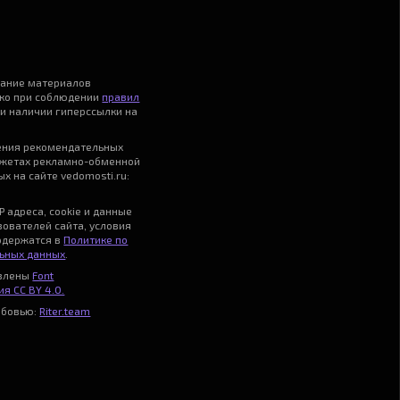
вание материалов
ько при соблюдении
правил
и наличии гиперссылки на
ения рекомендательных
джетах рекламно-обменной
х на сайте vedomosti.ru:
P адреса, cookie и данные
зователей сайта, условия
одержатся в
Политике по
ьных данных
.
авлены
Font
я CC BY 4.0.
юбовью:
Riter.team