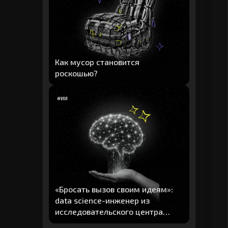
Как мусор становится
роскошью?
#
ИИ
«Бросать вызов своим идеям»:
data science-инженер из
исследовательского центра
"Авито" рассказал о главных