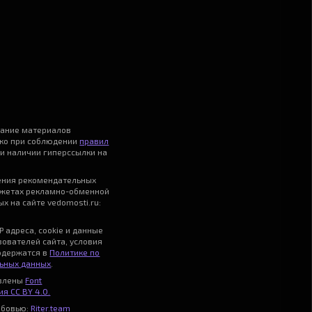
вание материалов
ько при соблюдении
правил
и наличии гиперссылки на
ения рекомендательных
джетах рекламно-обменной
х на сайте vedomosti.ru:
P адреса, cookie и данные
зователей сайта, условия
одержатся в
Политике по
ьных данных
.
авлены
Font
я CC BY 4.0.
юбовью:
Riter.team