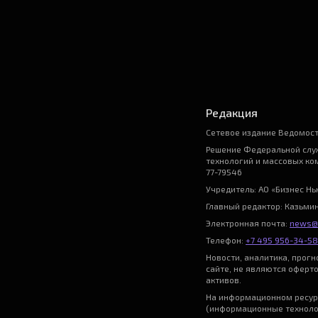
Редакция
Сетевое издание Ведомост
Решение Федеральной служ
технологий и массовых ко
77-79546
Учредитель: АО «Бизнес Н
Главный редактор: Казьми
Электронная почта:
news@
Телефон:
+7 495 956-34-58
Новости, аналитика, прог
сайте, не являются оферт
активов.
На информационном ресур
(информационные техноло