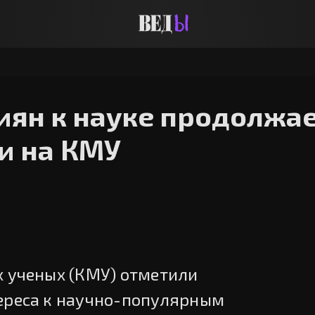
иян к науке продолжа
ли на КМУ
х ученых (КМУ) отметили
ереса к научно-популярным