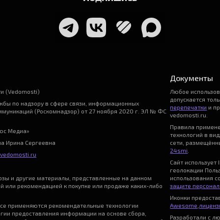
Документы
и (Vedomosti)
Любое использо
допускается тол
бы по надзору в сфере связи, информационных
перепечатки
и пр
ммуникаций (Роскомнадзор) от 27 ноября 2020 г. ЭЛ № ФС
vedomosti.ru.
Правила примен
ьюс Медиа»
технологий в ви
на Ирина Сергеевна
сети, размещённы
24smi
.
vedomosti.ru
Сайт использует I
геолокации Поль
нозы и другие материалы, представленные на данном
использования с
ой или рекомендацией к покупке или продаже каких-либо
защите персонал
Иконки предост
се применяются рекомендательные технологии
Awesome
,
лицензи
гии предоставления информации на основе сбора,
Разработали с л