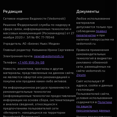
Редакция
Документы
Сетевое издание Ведомости (Vedomosti)
Любое использование
материалов
Решение Федеральной службы по надзору в
допускается только при
сфере связи, информационных технологий и
соблюдении
правил
массовых коммуникаций (Роскомнадзор) от 27
перепечатки
и при
ноября 2020 г. ЭЛ № ФС 77-79546
наличии гиперссылки на
Учредитель: АО «Бизнес Ньюс Медиа»
vedomosti.ru.
Главный редактор: Казьмина Ирина Сергеевна
Правила применения
рекомендательных
Электронная почта:
news@vedomosti.ru
технологий в виджетах
Телефон:
+7 495 956-34-58
рекламно-обменной
сети, размещённых на
Новости, аналитика, прогнозы и другие
сайте vedomosti.ru:
материалы, представленные на данном сайте,
24smi
.
не являются офертой или рекомендацией к
покупке или продаже каких-либо активов.
Сайт использует IP
адреса, cookie и данные
На информационном ресурсе применяются
геолокации
рекомендательные технологии
Пользователей сайта,
(информационные технологии предоставления
условия использования
информации на основе сбора, систематизации
содержатся в
Политике
и анализа сведений, относящихся к
по защите
предпочтениям пользователей сети
персональных данных
.
«Интернет», находящихся на территории
Российской Федерации).
Иконки предоставлены