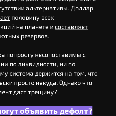
тсутствии альтернативы. Доллар
ает
половину всех
кций на планете и
составляет
лютных резервов.
ка попросту несопоставимы с
ни по ликвидности, ни по
му система держится на том, что
ески просто некуда. Однако что
мент даст трещину?
могут объявить дефолт?