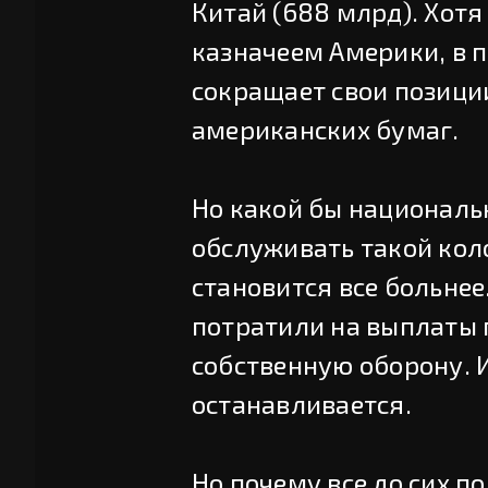
Китай (688 млрд). Хот
казначеем Америки, в 
сокращает свои позиции
американских бумаг.
Но какой бы националь
обслуживать такой кол
становится все больнее
потратили на выплаты п
собственную оборону. И
останавливается.
Но почему все до сих п