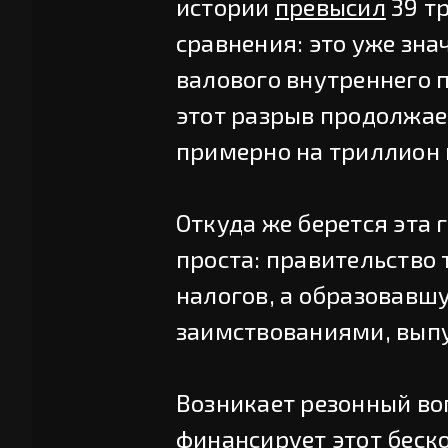
истории
превысил
39 т
сравнения: это уже зн
валового внутреннего п
этот разрыв продолжае
примерно на триллион 
Откуда же берется эта
проста: правительство 
налогов, а образовавш
заимствованиями, выпу
Возникает резонный воп
финансирует этот беск