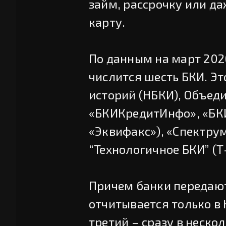
займ, рассрочку или д
карту.
По данным на март 2026
числится шесть БКИ. Э
историй (НБКИ), Объед
«БКИКредитИнфо», «БК
«Эквифакс»), «Спектру
“Технологичное БКИ” (Т
Причем банки передают
отчитывается только в 
третий – сразу в неско