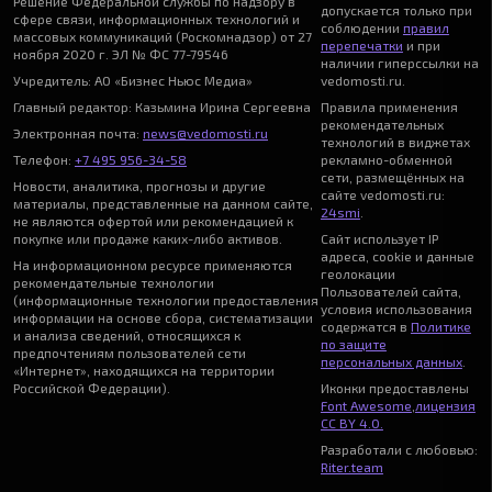
Решение Федеральной службы по надзору в
допускается только при
сфере связи, информационных технологий и
соблюдении
правил
массовых коммуникаций (Роскомнадзор) от 27
перепечатки
и при
ноября 2020 г. ЭЛ № ФС 77-79546
наличии гиперссылки на
Учредитель: АО «Бизнес Ньюс Медиа»
vedomosti.ru.
Главный редактор: Казьмина Ирина Сергеевна
Правила применения
рекомендательных
Электронная почта:
news@vedomosti.ru
технологий в виджетах
Телефон:
+7 495 956-34-58
рекламно-обменной
сети, размещённых на
Новости, аналитика, прогнозы и другие
сайте vedomosti.ru:
материалы, представленные на данном сайте,
24smi
.
не являются офертой или рекомендацией к
покупке или продаже каких-либо активов.
Сайт использует IP
адреса, cookie и данные
На информационном ресурсе применяются
геолокации
рекомендательные технологии
Пользователей сайта,
(информационные технологии предоставления
условия использования
информации на основе сбора, систематизации
содержатся в
Политике
и анализа сведений, относящихся к
по защите
предпочтениям пользователей сети
персональных данных
.
«Интернет», находящихся на территории
Российской Федерации).
Иконки предоставлены
Font Awesome
,
лицензия
CC BY 4.0.
Разработали с любовью:
Riter.team