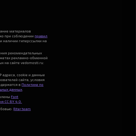
вание материалов
ько при соблюдении
правил
и наличии гиперссылки на
ения рекомендательных
джетах рекламно-обменной
х на сайте vedomosti.ru:
P адреса, cookie и данные
зователей сайта, условия
одержатся в
Политике по
ьных данных
.
авлены
Font
я CC BY 4.0.
юбовью:
Riter.team