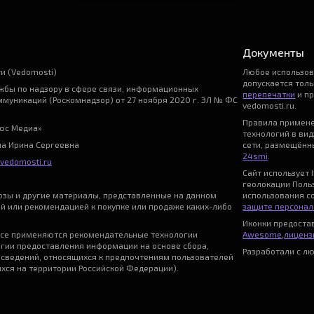
Документы
и (Vedomosti)
Любое использо
допускается тол
бы по надзору в сфере связи, информационных
перепечатки
и пр
ммуникаций (Роскомнадзор) от 27 ноября 2020 г. ЭЛ № ФС
vedomosti.ru.
Правила примен
ьюс Медиа»
технологий в ви
на Ирина Сергеевна
сети, размещённы
24smi
.
vedomosti.ru
Сайт использует I
геолокации Поль
нозы и другие материалы, представленные на данном
использования с
ой или рекомендацией к покупке или продаже каких-либо
защите персонал
Иконки предост
се применяются рекомендательные технологии
Awesome
,
лицензи
гии предоставления информации на основе сбора,
Разработали с л
 сведений, относящихся к предпочтениям пользователей
ихся на территории Российской Федерации).