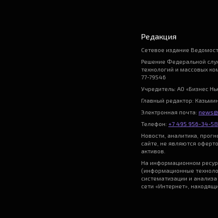
Редакция
Сетевое издание Ведомост
Решение Федеральной служ
технологий и массовых ко
77-79546
Учредитель: АО «Бизнес Н
Главный редактор: Казьми
Электронная почта:
news@
Телефон:
+7 495 956-34-58
Новости, аналитика, прог
сайте, не являются оферт
активов.
На информационном ресур
(информационные техноло
систематизации и анализа
сети «Интернет», находящ