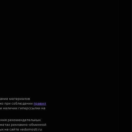
вание материалов
ько при соблюдении
правил
и наличии гиперссылки на
ения рекомендательных
джетах рекламно-обменной
х на сайте vedomosti.ru: