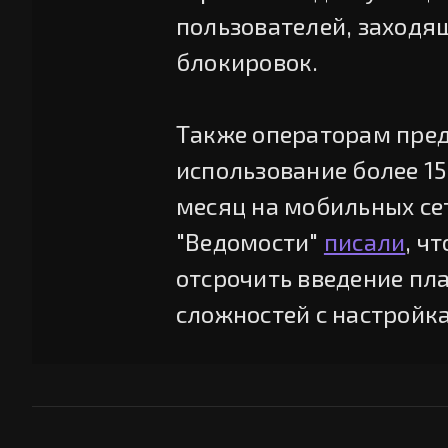
пользователей, заходящ
блокировок.
Также операторам пред
использование более 1
месяц на мобильных сет
"Ведомости"
писали
, ч
отсрочить введение пл
сложностей с настройк