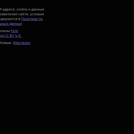
P адреса, cookie и данные
зователей сайта, условия
одержатся в
Политике по
ьных данных
.
авлены
Font
я CC BY 4.0.
юбовью:
Riter.team