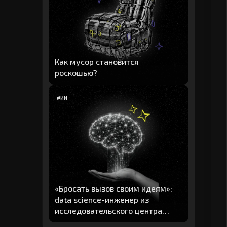
Как мусор становится
роскошью?
#
ИИ
«Бросать вызов своим идеям»:
data science-инженер из
исследовательского центра
"Авито" рассказал о главных