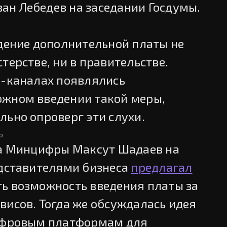
н Лебедев на заседании Госдумы.
едение дополнительной платы не
терстве, ни в правительстве.
м-каналах появлялись
ожном введении такой меры,
льно опроверг эти слухи.
ю
ва Минцифры Максут Шадаев на
едставителями бизнеса
предлагал
ь возможность введения платы за
висов. Тогда же обсуждалась идея
цифровым платформам для