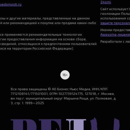
24smi
.
vedomosti.ru
Сайт использует I
геолокации Поль
нозы и другие материалы, представленные на данном
использования с
ой или рекомендацией к покупке или продаже каких-либо
защите персонал
Иконки предост
се применяются рекомендательные технологии
Awesome
,
лицензи
гии предоставления информации на основе сбора,
Разработали с л
 сведений, относящихся к предпочтениям пользователей
ихся на территории Российской Федерации).
Все права защищены © АО Бизнес Ньюс Медиа, ИНН/КПП
7712108141/771501001, ОГРН 1027739124775, 127018, г. Москва,
вн.тер.г. муниципальный округ Марьина Роща, ул. Полковая, д.
3, стр. 1. 1999—2025