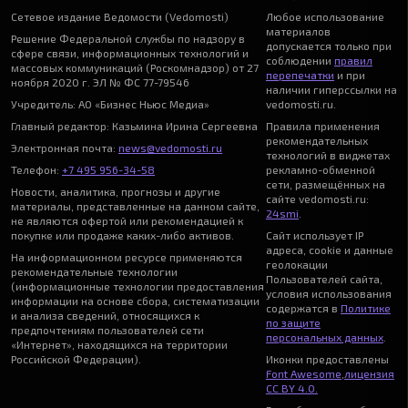
Сетевое издание Ведомости (Vedomosti)
Любое использование
материалов
Решение Федеральной службы по надзору в
допускается только при
сфере связи, информационных технологий и
соблюдении
правил
массовых коммуникаций (Роскомнадзор) от 27
перепечатки
и при
ноября 2020 г. ЭЛ № ФС 77-79546
наличии гиперссылки на
Учредитель: АО «Бизнес Ньюс Медиа»
vedomosti.ru.
Главный редактор: Казьмина Ирина Сергеевна
Правила применения
рекомендательных
Электронная почта:
news@vedomosti.ru
технологий в виджетах
Телефон:
+7 495 956-34-58
рекламно-обменной
сети, размещённых на
Новости, аналитика, прогнозы и другие
сайте vedomosti.ru:
материалы, представленные на данном сайте,
24smi
.
не являются офертой или рекомендацией к
покупке или продаже каких-либо активов.
Сайт использует IP
адреса, cookie и данные
На информационном ресурсе применяются
геолокации
рекомендательные технологии
Пользователей сайта,
(информационные технологии предоставления
условия использования
информации на основе сбора, систематизации
содержатся в
Политике
и анализа сведений, относящихся к
по защите
предпочтениям пользователей сети
персональных данных
.
«Интернет», находящихся на территории
Российской Федерации).
Иконки предоставлены
Font Awesome
,
лицензия
CC BY 4.0.