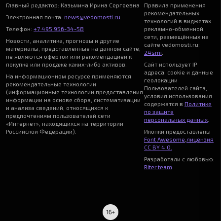
Главный редактор: Казьмина Ирина Сергеевна
Правила применения
рекомендательных
Электронная почта:
news@vedomosti.ru
технологий в виджетах
Телефон:
+7 495 956-34-58
рекламно-обменной
сети, размещённых на
Новости, аналитика, прогнозы и другие
сайте vedomosti.ru:
материалы, представленные на данном сайте,
24smi
.
не являются офертой или рекомендацией к
покупке или продаже каких-либо активов.
Сайт использует IP
адреса, cookie и данные
На информационном ресурсе применяются
геолокации
рекомендательные технологии
Пользователей сайта,
(информационные технологии предоставления
условия использования
информации на основе сбора, систематизации
содержатся в
Политике
и анализа сведений, относящихся к
по защите
предпочтениям пользователей сети
персональных данных
.
«Интернет», находящихся на территории
Российской Федерации).
Иконки предоставлены
Font Awesome
,
лицензия
CC BY 4.0.
Разработали с любовью:
Riter.team