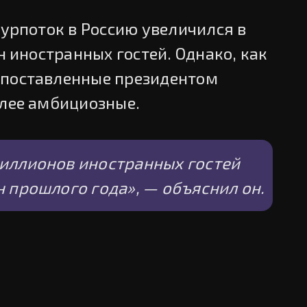
турпоток в Россию увеличился в
лн иностранных гостей. Однако, как
 поставленные президентом
олее амбициозные.
иллионов иностранных гостей
н прошлого года», — объяснил он.