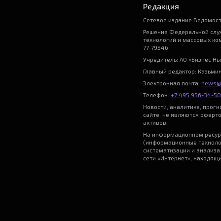
Редакция
Сетевое издание Ведомост
Решение Федеральной служ
технологий и массовых ко
77-79546
Учредитель: АО «Бизнес Н
Главный редактор: Казьми
Электронная почта:
news@
Телефон:
+7 495 956-34-58
Новости, аналитика, прог
сайте, не являются оферт
активов.
На информационном ресур
(информационные техноло
систематизации и анализа
сети «Интернет», находящ