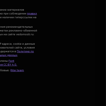
вание материалов
ько при соблюдении
правил
и наличии гиперссылки на
ения рекомендательных
джетах рекламно-обменной
х на сайте vedomosti.ru:
P адреса, cookie и данные
зователей сайта, условия
одержатся в
Политике по
ьных данных
.
авлены
Font
я CC BY 4.0.
юбовью:
Riter.team