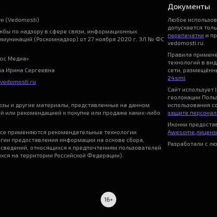
Документы
и (Vedomosti)
Любое использо
допускается тол
бы по надзору в сфере связи, информационных
перепечатки
и пр
ммуникаций (Роскомнадзор) от 27 ноября 2020 г. ЭЛ № ФС
vedomosti.ru.
Правила примен
ьюс Медиа»
технологий в ви
на Ирина Сергеевна
сети, размещённы
24smi
.
vedomosti.ru
Сайт использует I
геолокации Поль
нозы и другие материалы, представленные на данном
использования с
ой или рекомендацией к покупке или продаже каких-либо
защите персонал
Иконки предост
се применяются рекомендательные технологии
Awesome
,
лицензи
гии предоставления информации на основе сбора,
Разработали с л
 сведений, относящихся к предпочтениям пользователей
ихся на территории Российской Федерации).