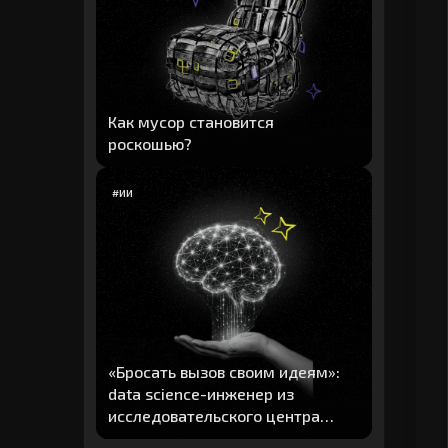
Как мусор становится
роскошью?
#
ИИ
«Бросать вызов своим идеям»:
data science-инженер из
исследовательского центра
"Авито" рассказал о главных