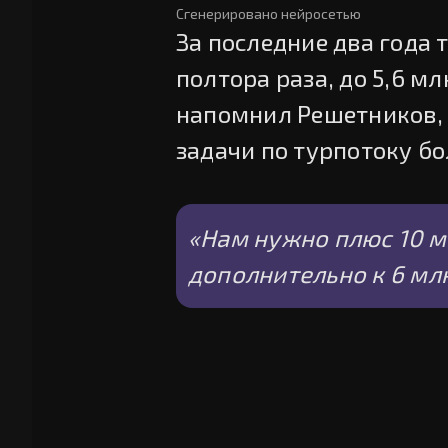
Сгенерировано нейросетью
За последние два года 
полтора раза, до 5,6 м
напомнил Решетников,
задачи по турпотоку б
«Нам нужно плюс 10 м
дополнительно к 6 мл