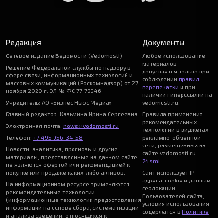
Редакция
Документы
Сетевое издание Ведомости (Vedomosti)
Любое использование
материалов
Решение Федеральной службы по надзору в
допускается только при
сфере связи, информационных технологий и
соблюдении
правил
массовых коммуникаций (Роскомнадзор) от 27
перепечатки
и при
ноября 2020 г. ЭЛ № ФС 77-79546
наличии гиперссылки на
Учредитель: АО «Бизнес Ньюс Медиа»
vedomosti.ru.
Главный редактор: Казьмина Ирина Сергеевна
Правила применения
рекомендательных
Электронная почта:
news@vedomosti.ru
технологий в виджетах
Телефон:
+7 495 956-34-58
рекламно-обменной
сети, размещённых на
Новости, аналитика, прогнозы и другие
сайте vedomosti.ru:
материалы, представленные на данном сайте,
24smi
.
не являются офертой или рекомендацией к
покупке или продаже каких-либо активов.
Сайт использует IP
адреса, cookie и данные
На информационном ресурсе применяются
геолокации
рекомендательные технологии
Пользователей сайта,
(информационные технологии предоставления
условия использования
информации на основе сбора, систематизации
содержатся в
Политике
и анализа сведений, относящихся к