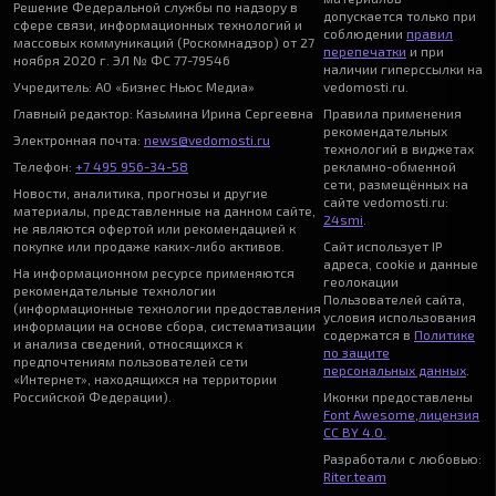
Решение Федеральной службы по надзору в
допускается только при
сфере связи, информационных технологий и
соблюдении
правил
массовых коммуникаций (Роскомнадзор) от 27
перепечатки
и при
ноября 2020 г. ЭЛ № ФС 77-79546
наличии гиперссылки на
Учредитель: АО «Бизнес Ньюс Медиа»
vedomosti.ru.
Главный редактор: Казьмина Ирина Сергеевна
Правила применения
рекомендательных
Электронная почта:
news@vedomosti.ru
технологий в виджетах
Телефон:
+7 495 956-34-58
рекламно-обменной
сети, размещённых на
Новости, аналитика, прогнозы и другие
сайте vedomosti.ru:
материалы, представленные на данном сайте,
24smi
.
не являются офертой или рекомендацией к
покупке или продаже каких-либо активов.
Сайт использует IP
адреса, cookie и данные
На информационном ресурсе применяются
геолокации
рекомендательные технологии
Пользователей сайта,
(информационные технологии предоставления
условия использования
информации на основе сбора, систематизации
содержатся в
Политике
и анализа сведений, относящихся к
по защите
предпочтениям пользователей сети
персональных данных
.
«Интернет», находящихся на территории
Российской Федерации).
Иконки предоставлены
Font Awesome
,
лицензия
CC BY 4.0.
Разработали с любовью:
Riter.team