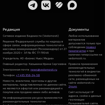
Редакция
Документы
Сетевое издание Ведомости (Vedomosti)
Любое использование
материалов
Решение Федеральной службы по надзору в
допускается только при
сфере связи, информационных технологий и
соблюдении
правил
массовых коммуникаций (Роскомнадзор) от 27
перепечатки
и при
ноября 2020 г. ЭЛ № ФС 77-79546
наличии гиперссылки на
Учредитель: АО «Бизнес Ньюс Медиа»
vedomosti.ru.
Главный редактор: Казьмина Ирина Сергеевна
Правила применения
рекомендательных
Электронная почта:
news@vedomosti.ru
технологий в виджетах
Телефон:
+7 495 956-34-58
рекламно-обменной
сети, размещённых на
Новости, аналитика, прогнозы и другие
сайте vedomosti.ru:
материалы, представленные на данном сайте,
24smi
.
не являются офертой или рекомендацией к
покупке или продаже каких-либо активов.
Сайт использует IP
адреса, cookie и данные
На информационном ресурсе применяются
геолокации
рекомендательные технологии
Пользователей сайта,