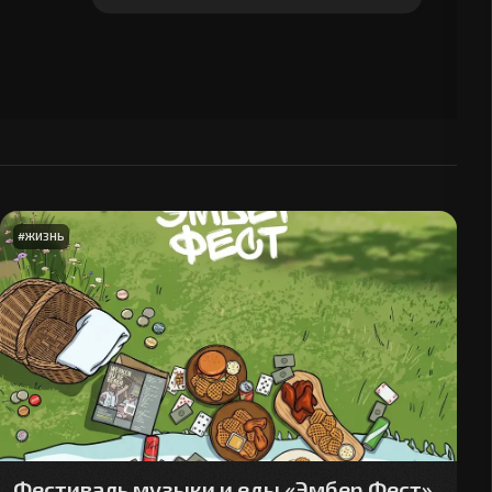
#
ЖИЗНЬ
Фестиваль музыки и еды «Эмбер Фест»