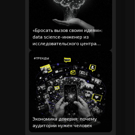
«Бросать вызов своим идеям»:
data science-инженер из
исследовательского центра
"Авито" рассказал о главных
навыках в 2026 г.
#
ТРЕНДЫ
Экономика доверия: почему
аудитории нужен человек