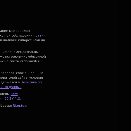
вание материалов
ько при соблюдении
правил
и наличии гиперссылки на
ения рекомендательных
джетах рекламно-обменной
х на сайте vedomosti.ru:
P адреса, cookie и данные
зователей сайта, условия
одержатся в
Политике по
ьных данных
.
авлены
Font
я CC BY 4.0.
юбовью:
Riter.team