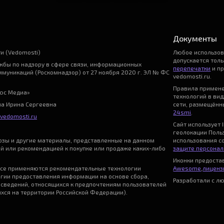
Документы
и (Vedomosti)
Любое использо
допускается тол
бы по надзору в сфере связи, информационных
перепечатки
и пр
ммуникаций (Роскомнадзор) от 27 ноября 2020 г. ЭЛ № ФС
vedomosti.ru.
Правила примен
ьюс Медиа»
технологий в ви
на Ирина Сергеевна
сети, размещённы
24smi
.
vedomosti.ru
Сайт использует I
геолокации Поль
нозы и другие материалы, представленные на данном
использования с
ой или рекомендацией к покупке или продаже каких-либо
защите персонал
Иконки предост
се применяются рекомендательные технологии
Awesome
,
лицензи
гии предоставления информации на основе сбора,
Разработали с л
 сведений, относящихся к предпочтениям пользователей
ихся на территории Российской Федерации).