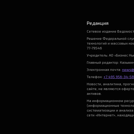
Редакция
Сетевое издание Ведомост
Решение Федеральной служ
технологий и массовых ко
77-79546
Учредитель: АО «Бизнес Н
Главный редактор: Казьми
Электронная почта:
news@
Телефон:
+7 495 956-34-58
Новости, аналитика, прог
сайте, не являются оферт
активов.
На информационном ресур
(информационные техноло
систематизации и анализа
сети «Интернет», находящ