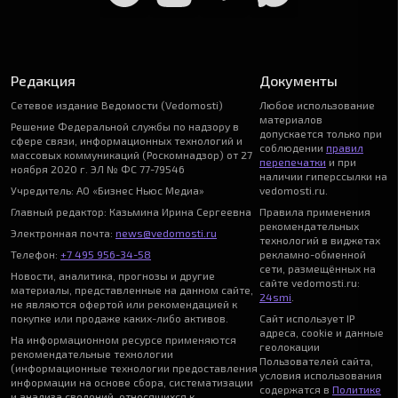
Редакция
Документы
Сетевое издание Ведомости (Vedomosti)
Любое использование
материалов
Решение Федеральной службы по надзору в
допускается только при
сфере связи, информационных технологий и
соблюдении
правил
массовых коммуникаций (Роскомнадзор) от 27
перепечатки
и при
ноября 2020 г. ЭЛ № ФС 77-79546
наличии гиперссылки на
Учредитель: АО «Бизнес Ньюс Медиа»
vedomosti.ru.
Главный редактор: Казьмина Ирина Сергеевна
Правила применения
рекомендательных
Электронная почта:
news@vedomosti.ru
технологий в виджетах
Телефон:
+7 495 956-34-58
рекламно-обменной
сети, размещённых на
Новости, аналитика, прогнозы и другие
сайте vedomosti.ru:
материалы, представленные на данном сайте,
24smi
.
не являются офертой или рекомендацией к
покупке или продаже каких-либо активов.
Сайт использует IP
адреса, cookie и данные
На информационном ресурсе применяются
геолокации
рекомендательные технологии
Пользователей сайта,
(информационные технологии предоставления
условия использования
информации на основе сбора, систематизации
содержатся в
Политике
и анализа сведений, относящихся к