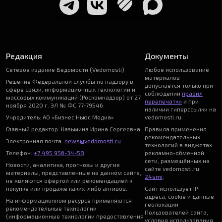
Редакция
Документы
Сетевое издание Ведомости (Vedomosti)
Любое использование
материалов
Решение Федеральной службы по надзору в
допускается только при
сфере связи, информационных технологий и
соблюдении
правил
массовых коммуникаций (Роскомнадзор) от 27
перепечатки
и при
ноября 2020 г. ЭЛ № ФС 77-79546
наличии гиперссылки на
Учредитель: АО «Бизнес Ньюс Медиа»
vedomosti.ru.
Главный редактор: Казьмина Ирина Сергеевна
Правила применения
рекомендательных
Электронная почта:
news@vedomosti.ru
технологий в виджетах
Телефон:
+7 495 956-34-58
рекламно-обменной
сети, размещённых на
Новости, аналитика, прогнозы и другие
сайте vedomosti.ru:
материалы, представленные на данном сайте,
24smi
.
не являются офертой или рекомендацией к
покупке или продаже каких-либо активов.
Сайт использует IP
адреса, cookie и данные
На информационном ресурсе применяются
геолокации
рекомендательные технологии
Пользователей сайта,
(информационные технологии предоставления
условия использования