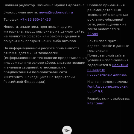
Главный редактор: Казьмина Ирина Сергеевна
Правила применения
рекомендательных
Электронная почта:
news@vedomosti.ru
технологий в виджетах
Телефон:
+7 495 956-34-58
рекламно-обменной
сети, размещённых на
Новости, аналитика, прогнозы и другие
сайте vedomosti.ru:
материалы, представленные на данном сайте,
24smi
.
не являются офертой или рекомендацией к
покупке или продаже каких-либо активов.
Сайт использует IP
адреса, cookie и данные
На информационном ресурсе применяются
геолокации
рекомендательные технологии
Пользователей сайта,
(информационные технологии предоставления
условия использования
информации на основе сбора, систематизации
содержатся в
Политике
и анализа сведений, относящихся к
по защите
предпочтениям пользователей сети
персональных данных
.
«Интернет», находящихся на территории
Российской Федерации).
Иконки предоставлены
Font Awesome
,
лицензия
CC BY 4.0.
Разработали с любовью:
Riter.team