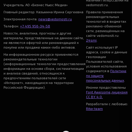
наличии гиперссылки на
Учредитель: АО «Бизнес Ньюс Медиа»
vedomosti.ru.
Главный редактор: Казьмина Ирина Сергеевна
Правила применения
рекомендательных
Электронная почта:
news@vedomosti.ru
технологий в виджетах
Телефон:
+7 495 956-34-58
рекламно-обменной
сети, размещённых на
Новости, аналитика, прогнозы и другие
сайте vedomosti.ru:
материалы, представленные на данном сайте,
24smi
.
не являются офертой или рекомендацией к
покупке или продаже каких-либо активов.
Сайт использует IP
адреса, cookie и данные
На информационном ресурсе применяются
геолокации
рекомендательные технологии
Пользователей сайта,
(информационные технологии предоставления
условия использования
информации на основе сбора, систематизации
содержатся в
Политике
и анализа сведений, относящихся к
по защите
предпочтениям пользователей сети
персональных данных
.
«Интернет», находящихся на территории
Российской Федерации).
Иконки предоставлены
Font Awesome
,
лицензия
CC BY 4.0.
Разработали с любовью:
Riter.team