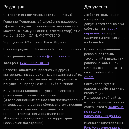
Редакция
Документы
Сетевое издание Ведомости (Vedomosti)
Любое использование
материалов
Решение Федеральной службы по надзору в
допускается только при
сфере связи, информационных технологий и
соблюдении
правил
массовых коммуникаций (Роскомнадзор) от 27
перепечатки
и при
ноября 2020 г. ЭЛ № ФС 77-79546
наличии гиперссылки на
Учредитель: АО «Бизнес Ньюс Медиа»
vedomosti.ru.
Главный редактор: Казьмина Ирина Сергеевна
Правила применения
рекомендательных
Электронная почта:
news@vedomosti.ru
технологий в виджетах
Телефон:
+7 495 956-34-58
рекламно-обменной
сети, размещённых на
Новости, аналитика, прогнозы и другие
сайте vedomosti.ru:
материалы, представленные на данном сайте,
24smi
.
не являются офертой или рекомендацией к
покупке или продаже каких-либо активов.
Сайт использует IP
адреса, cookie и данные
На информационном ресурсе применяются
геолокации
рекомендательные технологии
Пользователей сайта,
(информационные технологии предоставления
условия использования
информации на основе сбора, систематизации
содержатся в
Политике
и анализа сведений, относящихся к
по защите
предпочтениям пользователей сети
персональных данных
.
«Интернет», находящихся на территории
Российской Федерации).
Иконки предоставлены
Font Awesome
,
лицензия