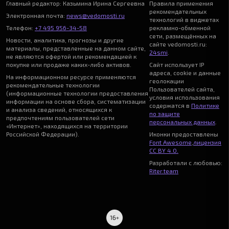
Главный редактор: Казьмина Ирина Сергеевна
Правила применения
рекомендательных
Электронная почта:
news@vedomosti.ru
технологий в виджетах
Телефон:
+7 495 956-34-58
рекламно-обменной
сети, размещённых на
Новости, аналитика, прогнозы и другие
сайте vedomosti.ru:
материалы, представленные на данном сайте,
24smi
.
не являются офертой или рекомендацией к
покупке или продаже каких-либо активов.
Сайт использует IP
адреса, cookie и данные
На информационном ресурсе применяются
геолокации
рекомендательные технологии
Пользователей сайта,
(информационные технологии предоставления
условия использования
информации на основе сбора, систематизации
содержатся в
Политике
и анализа сведений, относящихся к
по защите
предпочтениям пользователей сети
персональных данных
.
«Интернет», находящихся на территории
Российской Федерации).
Иконки предоставлены
Font Awesome
,
лицензия
CC BY 4.0.
Разработали с любовью:
Riter.team