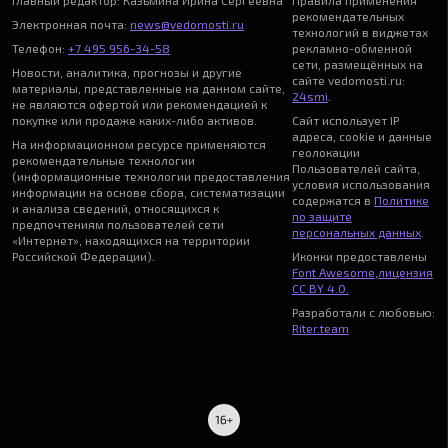
Главный редактор: Казьмина Ирина Сергеевна
Правила применения
рекомендательных
Электронная почта:
news@vedomosti.ru
технологий в виджетах
Телефон:
+7 495 956-34-58
рекламно-обменной
сети, размещённых на
Новости, аналитика, прогнозы и другие
сайте vedomosti.ru:
материалы, представленные на данном сайте,
24smi
.
не являются офертой или рекомендацией к
покупке или продаже каких-либо активов.
Сайт использует IP
адреса, cookie и данные
На информационном ресурсе применяются
геолокации
рекомендательные технологии
Пользователей сайта,
(информационные технологии предоставления
условия использования
информации на основе сбора, систематизации
содержатся в
Политике
и анализа сведений, относящихся к
по защите
предпочтениям пользователей сети
персональных данных
.
«Интернет», находящихся на территории
Российской Федерации).
Иконки предоставлены
Font Awesome
,
лицензия
CC BY 4.0.
Разработали с любовью:
Riter.team