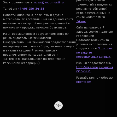
рекомендательных
Электронная почта:
news@vedomosti.ru
технологий в виджетах
Телефон:
+7 495 956-34-58
рекламно-обменной
сети, размещённых на
Новости, аналитика, прогнозы и другие
сайте vedomosti.ru:
материалы, представленные на данном сайте,
24smi
.
не являются офертой или рекомендацией к
покупке или продаже каких-либо активов.
Сайт использует IP
адреса, cookie и данные
На информационном ресурсе применяются
геолокации
рекомендательные технологии
Пользователей сайта,
(информационные технологии предоставления
условия использования
информации на основе сбора, систематизации
содержатся в
Политике
и анализа сведений, относящихся к
по защите
предпочтениям пользователей сети
персональных данных
.
«Интернет», находящихся на территории
Российской Федерации).
Иконки предоставлены
Font Awesome
,
лицензия
CC BY 4.0.
Разработали с любовью:
Riter.team