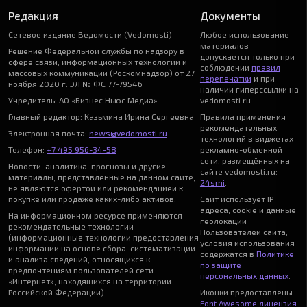
Редакция
Документы
Сетевое издание Ведомости (Vedomosti)
Любое использование
материалов
Решение Федеральной службы по надзору в
допускается только при
сфере связи, информационных технологий и
соблюдении
правил
массовых коммуникаций (Роскомнадзор) от 27
перепечатки
и при
ноября 2020 г. ЭЛ № ФС 77-79546
наличии гиперссылки на
Учредитель: АО «Бизнес Ньюс Медиа»
vedomosti.ru.
Главный редактор: Казьмина Ирина Сергеевна
Правила применения
рекомендательных
Электронная почта:
news@vedomosti.ru
технологий в виджетах
Телефон:
+7 495 956-34-58
рекламно-обменной
сети, размещённых на
Новости, аналитика, прогнозы и другие
сайте vedomosti.ru:
материалы, представленные на данном сайте,
24smi
.
не являются офертой или рекомендацией к
покупке или продаже каких-либо активов.
Сайт использует IP
адреса, cookie и данные
На информационном ресурсе применяются
геолокации
рекомендательные технологии
Пользователей сайта,
(информационные технологии предоставления
условия использования
информации на основе сбора, систематизации
содержатся в
Политике
и анализа сведений, относящихся к
по защите
предпочтениям пользователей сети
персональных данных
.
«Интернет», находящихся на территории
Российской Федерации).
Иконки предоставлены
Font Awesome
,
лицензия