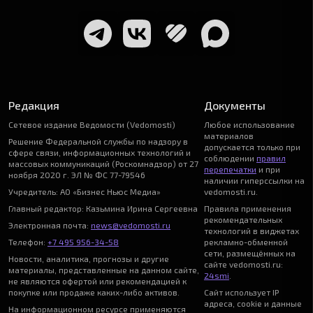
Редакция
Документы
Сетевое издание Ведомости (Vedomosti)
Любое использование
материалов
Решение Федеральной службы по надзору в
допускается только при
сфере связи, информационных технологий и
соблюдении
правил
массовых коммуникаций (Роскомнадзор) от 27
перепечатки
и при
ноября 2020 г. ЭЛ № ФС 77-79546
наличии гиперссылки на
Учредитель: АО «Бизнес Ньюс Медиа»
vedomosti.ru.
Главный редактор: Казьмина Ирина Сергеевна
Правила применения
рекомендательных
Электронная почта:
news@vedomosti.ru
технологий в виджетах
Телефон:
+7 495 956-34-58
рекламно-обменной
сети, размещённых на
Новости, аналитика, прогнозы и другие
сайте vedomosti.ru:
материалы, представленные на данном сайте,
24smi
.
не являются офертой или рекомендацией к
покупке или продаже каких-либо активов.
Сайт использует IP
адреса, cookie и данные
На информационном ресурсе применяются