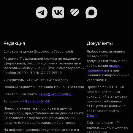
Редакция
Документы
Сетевое издание Ведомости (Vedomosti)
Любое использование
материалов
Решение Федеральной службы по надзору в
допускается только при
сфере связи, информационных технологий и
соблюдении
правил
массовых коммуникаций (Роскомнадзор) от 27
перепечатки
и при
ноября 2020 г. ЭЛ № ФС 77-79546
наличии гиперссылки на
Учредитель: АО «Бизнес Ньюс Медиа»
vedomosti.ru.
Главный редактор: Казьмина Ирина Сергеевна
Правила применения
рекомендательных
Электронная почта:
news@vedomosti.ru
технологий в виджетах
Телефон:
+7 495 956-34-58
рекламно-обменной
сети, размещённых на
Новости, аналитика, прогнозы и другие
сайте vedomosti.ru:
материалы, представленные на данном сайте,
24smi
.
не являются офертой или рекомендацией к
покупке или продаже каких-либо активов.
Сайт использует IP
адреса, cookie и данные
На информационном ресурсе применяются
геолокации