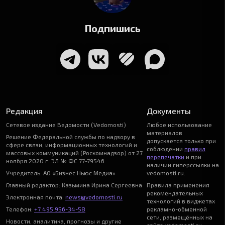
Подпишись
Редакция
Документы
Сетевое издание Ведомости (Vedomosti)
Любое использование
материалов
Решение Федеральной службы по надзору в
допускается только при
сфере связи, информационных технологий и
соблюдении
правил
массовых коммуникаций (Роскомнадзор) от 27
перепечатки
и при
ноября 2020 г. ЭЛ № ФС 77-79546
наличии гиперссылки на
Учредитель: АО «Бизнес Ньюс Медиа»
vedomosti.ru.
Главный редактор: Казьмина Ирина Сергеевна
Правила применения
рекомендательных
Электронная почта:
news@vedomosti.ru
технологий в виджетах
Телефон:
+7 495 956-34-58
рекламно-обменной
сети, размещённых на
Новости, аналитика, прогнозы и другие