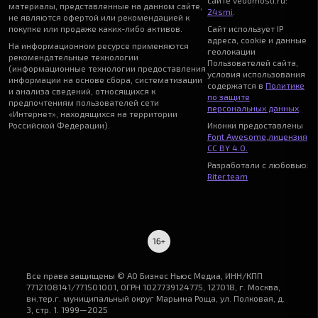
сайте vedomosti.ru:
материалы, представленные на данном сайте,
24smi
.
не являются офертой или рекомендацией к
покупке или продаже каких-либо активов.
Сайт использует IP
адреса, cookie и данные
На информационном ресурсе применяются
геолокации
рекомендательные технологии
Пользователей сайта,
(информационные технологии предоставления
условия использования
информации на основе сбора, систематизации
содержатся в
Политике
и анализа сведений, относящихся к
по защите
предпочтениям пользователей сети
персональных данных
.
«Интернет», находящихся на территории
Российской Федерации).
Иконки предоставлены
Font Awesome
,
лицензия
CC BY 4.0.
Разработали с любовью:
Riter.team
Все права защищены © АО Бизнес Ньюс Медиа, ИНН/КПП
7712108141/771501001, ОГРН 1027739124775, 127018, г. Москва,
вн.тер.г. муниципальный округ Марьина Роща, ул. Полковая, д.
3, стр. 1. 1999—2025