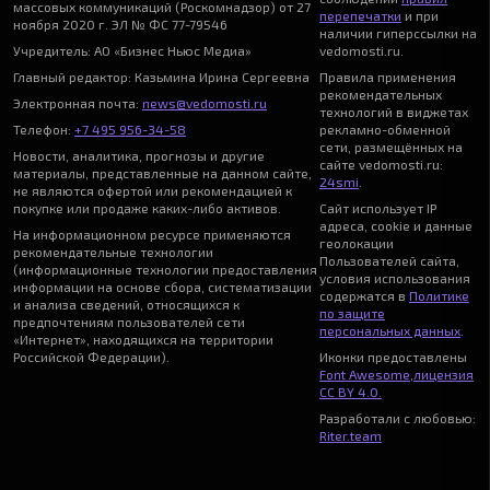
массовых коммуникаций (Роскомнадзор) от 27
перепечатки
и при
ноября 2020 г. ЭЛ № ФС 77-79546
наличии гиперссылки на
Учредитель: АО «Бизнес Ньюс Медиа»
vedomosti.ru.
Главный редактор: Казьмина Ирина Сергеевна
Правила применения
рекомендательных
Электронная почта:
news@vedomosti.ru
технологий в виджетах
Телефон:
+7 495 956-34-58
рекламно-обменной
сети, размещённых на
Новости, аналитика, прогнозы и другие
сайте vedomosti.ru:
материалы, представленные на данном сайте,
24smi
.
не являются офертой или рекомендацией к
покупке или продаже каких-либо активов.
Сайт использует IP
адреса, cookie и данные
На информационном ресурсе применяются
геолокации
рекомендательные технологии
Пользователей сайта,
(информационные технологии предоставления
условия использования
информации на основе сбора, систематизации
содержатся в
Политике
и анализа сведений, относящихся к
по защите
предпочтениям пользователей сети
персональных данных
.
«Интернет», находящихся на территории
Российской Федерации).
Иконки предоставлены
Font Awesome
,
лицензия
CC BY 4.0.
Разработали с любовью:
Riter.team