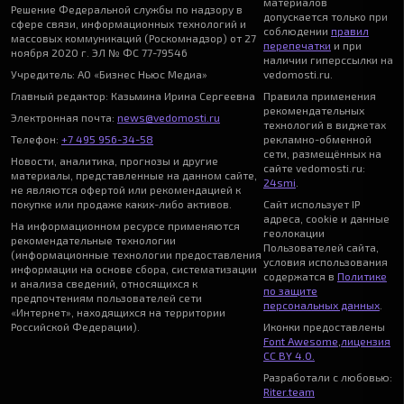
материалов
Решение Федеральной службы по надзору в
допускается только при
сфере связи, информационных технологий и
соблюдении
правил
массовых коммуникаций (Роскомнадзор) от 27
перепечатки
и при
ноября 2020 г. ЭЛ № ФС 77-79546
наличии гиперссылки на
Учредитель: АО «Бизнес Ньюс Медиа»
vedomosti.ru.
Главный редактор: Казьмина Ирина Сергеевна
Правила применения
рекомендательных
Электронная почта:
news@vedomosti.ru
технологий в виджетах
Телефон:
+7 495 956-34-58
рекламно-обменной
сети, размещённых на
Новости, аналитика, прогнозы и другие
сайте vedomosti.ru:
материалы, представленные на данном сайте,
24smi
.
не являются офертой или рекомендацией к
покупке или продаже каких-либо активов.
Сайт использует IP
адреса, cookie и данные
На информационном ресурсе применяются
геолокации
рекомендательные технологии
Пользователей сайта,
(информационные технологии предоставления
условия использования
информации на основе сбора, систематизации
содержатся в
Политике
и анализа сведений, относящихся к
по защите
предпочтениям пользователей сети
персональных данных
.
«Интернет», находящихся на территории
Российской Федерации).
Иконки предоставлены
Font Awesome
,
лицензия
CC BY 4.0.
Разработали с любовью:
Riter.team