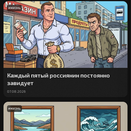
#
ЖИЗНЬ
Каждый пятый россиянин постоянно
завидует
07.08.2026
#
ЖИЗНЬ