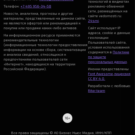
технологий в виджетах
Телефон:
+7 495 956-34-58
рекламно-обменной
сети, размещённых на
Новости, аналитика, прогнозы и другие
сайте vedomosti.ru:
материалы, представленные на данном сайте,
24smi
.
не являются офертой или рекомендацией к
покупке или продаже каких-либо активов.
Сайт использует IP
адреса, cookie и данные
На информационном ресурсе применяются
геолокации
рекомендательные технологии
Пользователей сайта,
(информационные технологии предоставления
условия использования
информации на основе сбора, систематизации
содержатся в
Политике
и анализа сведений, относящихся к
по защите
предпочтениям пользователей сети
персональных данных
.
«Интернет», находящихся на территории
Российской Федерации).
Иконки предоставлены
Font Awesome
,
лицензия
CC BY 4.0.
Разработали с любовью:
Riter.team
Все права защищены © АО Бизнес Ньюс Медиа, ИНН/КПП