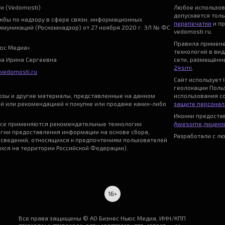
и (Vedomosti)
Любое использо
допускается тол
бы по надзору в сфере связи, информационных
перепечатки
и пр
ммуникаций (Роскомнадзор) от 27 ноября 2020 г. ЭЛ № ФС
vedomosti.ru.
Правила примен
ьюс Медиа»
технологий в ви
на Ирина Сергеевна
сети, размещённы
24smi
.
vedomosti.ru
Сайт использует I
геолокации Поль
нозы и другие материалы, представленные на данном
использования с
ой или рекомендацией к покупке или продаже каких-либо
защите персонал
Иконки предост
се применяются рекомендательные технологии
Awesome
,
лицензи
гии предоставления информации на основе сбора,
Разработали с л
 сведений, относящихся к предпочтениям пользователей
ихся на территории Российской Федерации).
Все права защищены © АО Бизнес Ньюс Медиа, ИНН/КПП