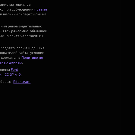
вание материалов
ько при соблюдении
правил
и наличии гиперссылки на
ения рекомендательных
джетах рекламно-обменной
х на сайте vedomosti.ru:
P адреса, cookie и данные
зователей сайта, условия
одержатся в
Политике по
ьных данных
.
авлены
Font
я CC BY 4.0.
юбовью:
Riter.team