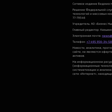
Сетевое издание Ведомост
Решение Федеральной служ
технологий и массовых ко
77-79546
Учредитель: АО «Бизнес Н
Главный редактор: Казьми
Электронная почта:
news@
Телефон:
+7 495 956-34-58
Новости, аналитика, прог
сайте, не являются оферт
активов.
На информационном ресур
(информационные техноло
систематизации и анализа
сети «Интернет», находящ