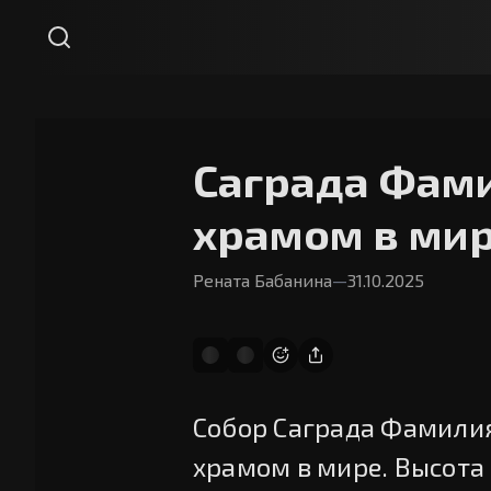
Саграда Фам
храмом в ми
Рената Бабанина
—
31.10.2025
Собор Саграда Фамилия
храмом в мире. Высота