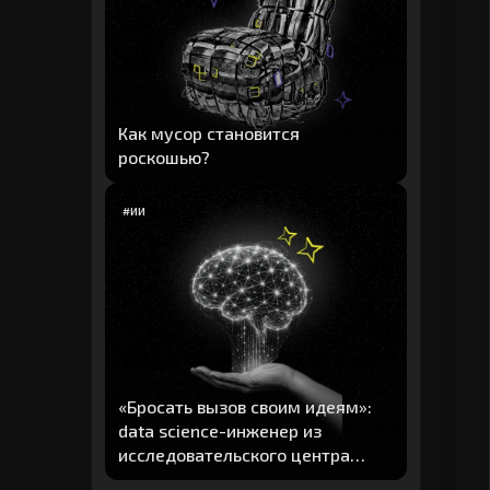
Как мусор становится
роскошью?
#
ИИ
«Бросать вызов своим идеям»:
data science-инженер из
исследовательского центра
"Авито" рассказал о главных