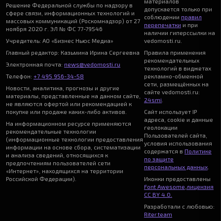
материалов
Решение Федеральной службы по надзору в
допускается только при
сфере связи, информационных технологий и
соблюдении
правил
массовых коммуникаций (Роскомнадзор) от 27
перепечатки
и при
ноября 2020 г. ЭЛ № ФС 77-79546
наличии гиперссылки на
Учредитель: АО «Бизнес Ньюс Медиа»
vedomosti.ru.
Главный редактор: Казьмина Ирина Сергеевна
Правила применения
рекомендательных
Электронная почта:
news@vedomosti.ru
технологий в виджетах
Телефон:
+7 495 956-34-58
рекламно-обменной
сети, размещённых на
Новости, аналитика, прогнозы и другие
сайте vedomosti.ru:
материалы, представленные на данном сайте,
24smi
.
не являются офертой или рекомендацией к
покупке или продаже каких-либо активов.
Сайт использует IP
адреса, cookie и данные
На информационном ресурсе применяются
геолокации
рекомендательные технологии
Пользователей сайта,
(информационные технологии предоставления
условия использования
информации на основе сбора, систематизации
содержатся в
Политике
и анализа сведений, относящихся к
по защите
предпочтениям пользователей сети
персональных данных
.
«Интернет», находящихся на территории
Российской Федерации).
Иконки предоставлены
Font Awesome
,
лицензия
CC BY 4.0.
Разработали с любовью:
Riter.team