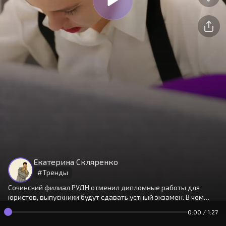
На сайте используются cookies.
Окей
Продолжая использовать сайт,
Екатерина Скляренко
вы принимаете
условия
#
Тренды
Сочинский филиал РУДН отменил дипломные работы для
юристов, выпускники будут сдавать устный экзамен. В чем
причина, и как изменения повлияют на студентов? Объяснит
0:00
/
1:27
Катя.