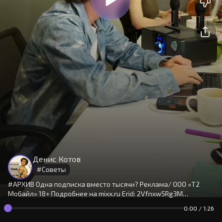
На сайте используются cookies.
Окей
Продолжая использовать сайт,
Денис Котов
вы принимаете
условия
#
Советы
#АРХИВ Одна подписка вместо тысячи? Реклама/ ООО «Т2
Мобайл» 18+ Подробнее на mixх.ru Erid: 2Vfnxw5Rg3M
Музыкальные стриминги, онлайн-кинотеатры, шопинг и
0:00
/
1:26
многое другое — этим мы пользуемся ежедневно. Денис
разобрался, как мультиподписка MiXX помогает объединить