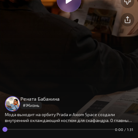
На сайте используются cookies.
Окей
Продолжая использовать сайт,
Рената Бабанина
вы принимаете
условия
#
Жизнь
Мода выходит на орбиту Prada и Axiom Space создали
внутренний охлаждающий костюм для скафандра. О главных
космических трендах моды Рената расскажет Денису (*и вам
0:00
/
1:31
тоже:)))