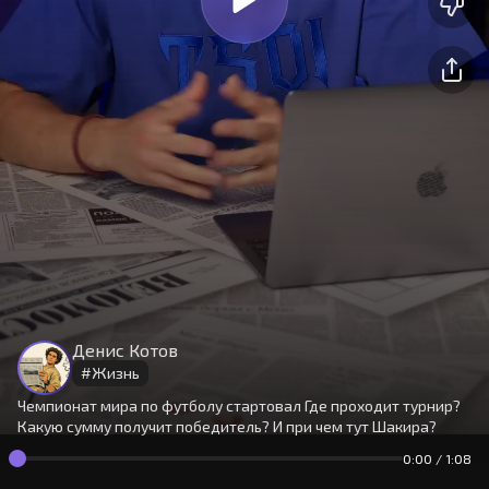
На сайте используются cookies.
Окей
Продолжая использовать сайт,
Денис Котов
вы принимаете
условия
#
Жизнь
Чемпионат мира по футболу стартовал Где проходит турнир?
Какую сумму получит победитель? И при чем тут Шакира?
0:00
/
1:08