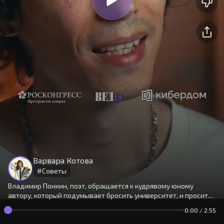
На сайте используются cookies.
Окей
Продолжая использовать сайт,
Варвара Котова
вы принимаете
условия
#
Советы
Владимир Понкин, поэт, обращается к кудрявому юному
автору, который подумывает бросить университет, и просит
его как можно скорее подружиться со своим «внутренним
0:00
/
2:55
ребенком».