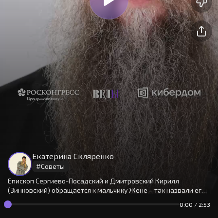
На сайте используются cookies.
Окей
Продолжая использовать сайт,
Екатерина Скляренко
вы принимаете
условия
#
Советы
Епископ Сергиево-Посадский и Дмитровский Кирилл
(Зинковский) обращается к мальчику Жене – так назвали его
родители, – который пока и не догадывается, что вера
0:00
/
2:53
однажды станет не просто частью его жизни, а всей жизнью.