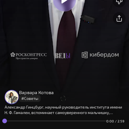
На сайте используются cookies.
Окей
Продолжая использовать сайт,
Варвара Котова
вы принимаете
условия
#
Советы
Александр Гинцбург, научный руководитель института имени
Н. Ф. Гамалеи, вспоминает самоуверенного мальчишку,
который запросто заявляет, что уж академиком-то он точно
0:00
/
2:59
станет, – хотя никаких «административных» предпосылок к
этому в семье нет.