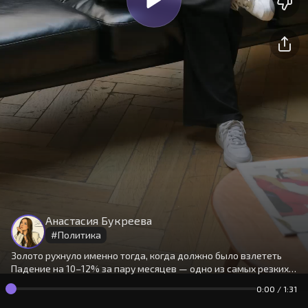
На сайте используются cookies.
Окей
Продолжая использовать сайт,
Анастасия Букреева
вы принимаете
условия
#
Политика
Золото рухнуло именно тогда, когда должно было взлететь
Падение на 10–12% за пару месяцев — одно из самых резких с
1980 года. Настя объяснила, почему правило «риски растут —
0:00
/
1:31
металлы дорожают» дало сбой.